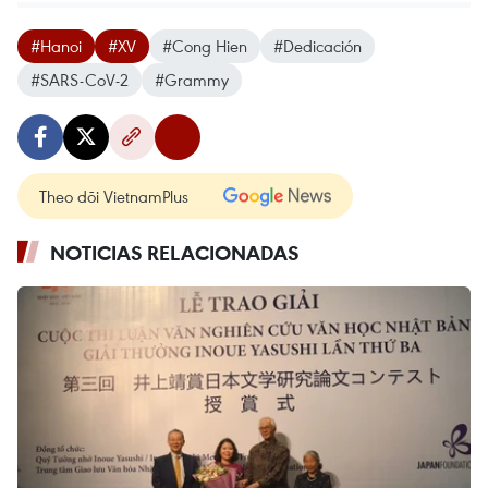
#Hanoi
#XV
#Cong Hien
#Dedicación
#SARS-CoV-2
#Grammy
Theo dõi VietnamPlus
NOTICIAS RELACIONADAS