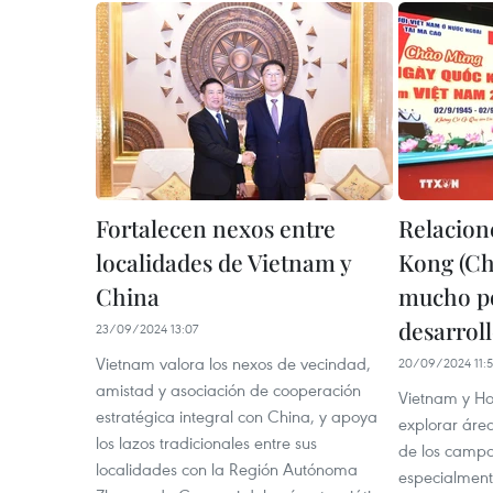
Fortalecen nexos entre
Relacio
localidades de Vietnam y
Kong (Ch
China
mucho po
desarrol
23/09/2024 13:07
Vietnam valora los nexos de vecindad,
20/09/2024 11:
amistad y asociación de cooperación
Vietnam y H
estratégica integral con China, y apoya
explorar áre
los lazos tradicionales entre sus
de los campos
localidades con la Región Autónoma
especialmente