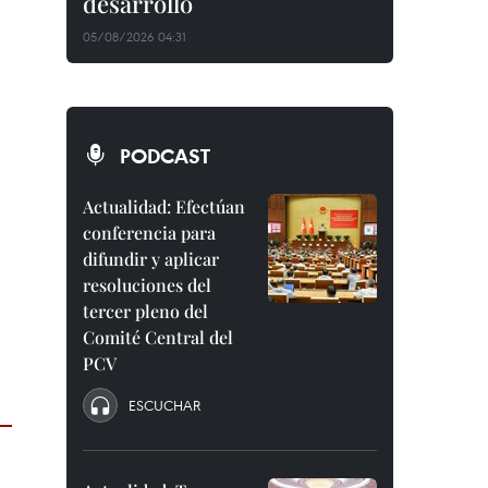
desarrollo
05/08/2026 04:31
PODCAST
Actualidad: Efectúan
conferencia para
difundir y aplicar
resoluciones del
tercer pleno del
Comité Central del
PCV
ESCUCHAR