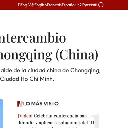
Tiếng Việt
English
Français
Español
Русский
中文
intercambio
hongqing (China)
lcalde de la ciudad china de Chongqing,
e Ciudad Ho Chi Minh.
LO MÁS VISTO
Celebran conferencia para
difundir y aplicar resoluciones del III