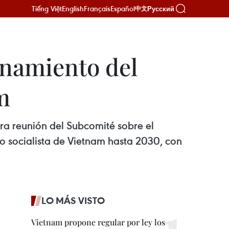
Tiếng Việt
English
Français
Español
Русский
中文
onamiento del
m
ra reunión del Subcomité sobre el
o socialista de Vietnam hasta 2030, con
LO MÁS VISTO
Vietnam propone regular por ley los