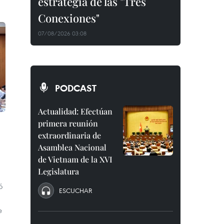
estrategia de las "Tres
Conexiones"
07/08/2026 03:08
PODCAST
Actualidad: Efectúan
primera reunión
extraordinaria de
Asamblea Nacional
de Vietnam de la XVI
Legislatura
ó
ESCUCHAR
e