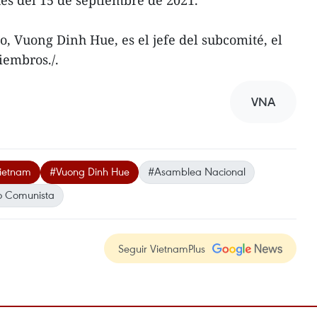
o, Vuong Dinh Hue, es el jefe del subcomité, el
iembros./.
VNA
Vietnam
#Vuong Dinh Hue
#Asamblea Nacional
do Comunista
Seguir VietnamPlus