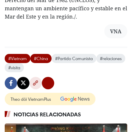
Derecho del Mar de 1982 (UNCLOS), y
mantengan un ambiente pacífico y estable en el
Mar del Este y en la región./.
VNA
#Vietnam
#China
#Partido Comunista
#relaciones
#visita
Theo dõi VietnamPlus
NOTICIAS RELACIONADAS