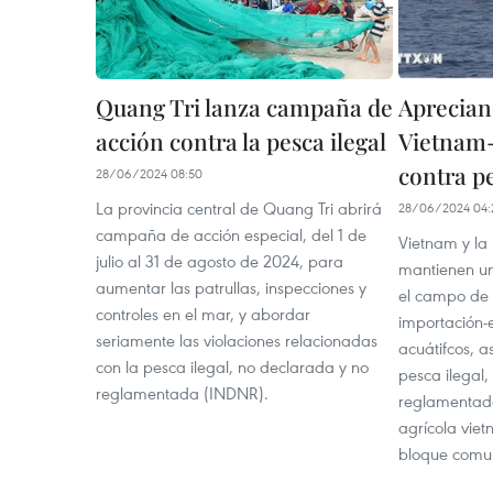
Quang Tri lanza campaña de
Aprecian
acción contra la pesca ilegal
Vietnam
contra pe
28/06/2024 08:50
La provincia central de Quang Tri abrirá
28/06/2024 04:
campaña de acción especial, del 1 de
Vietnam y la
julio al 31 de agosto de 2024, para
mantienen un
aumentar las patrullas, inspecciones y
el campo de l
controles en el mar, y abordar
importación-
seriamente las violaciones relacionadas
acuátifcos, a
con la pesca ilegal, no declarada y no
pesca ilegal,
reglamentada (INDNR).
reglamentada
agrícola viet
bloque comun