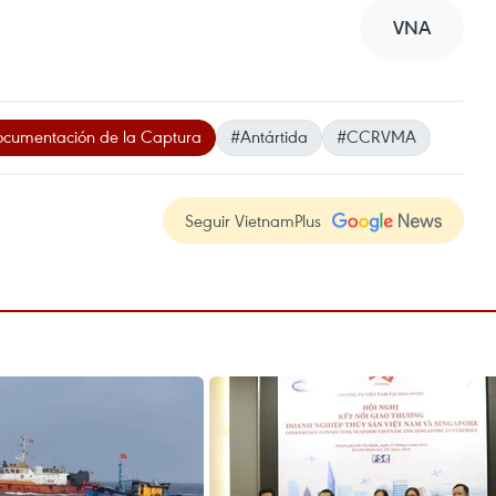
VNA
ocumentación de la Captura
#Antártida
#CCRVMA
Seguir VietnamPlus