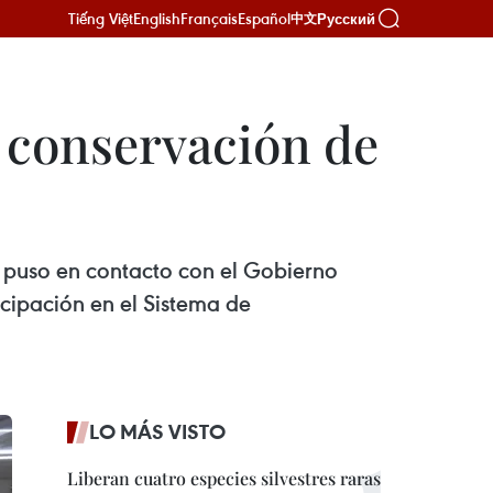
Tiếng Việt
English
Français
Español
Русский
中文
 conservación de
 puso en contacto con el Gobierno
icipación en el Sistema de
LO MÁS VISTO
Liberan cuatro especies silvestres raras