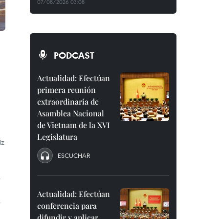
07/08/2026 03:08
PODCAST
Actualidad: Efectúan
primera reunión
extraordinaria de
Asamblea Nacional
de Vietnam de la XVI
Legislatura
iz
ESCUCHAR
s
Actualidad: Efectúan
.
conferencia para
difundir y aplicar