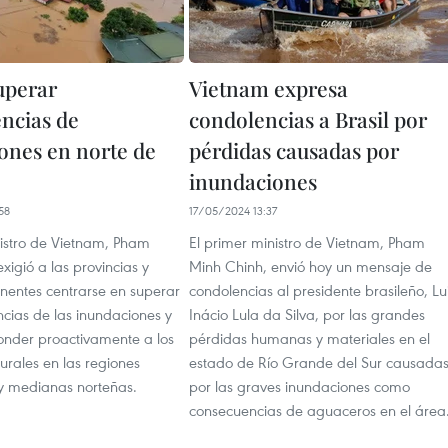
uperar
Vietnam expresa
ncias de
condolencias a Brasil por
ones en norte de
pérdidas causadas por
inundaciones
58
17/05/2024 13:37
nistro de Vietnam, Pham
El primer ministro de Vietnam, Pham
xigió a las provincias y
Minh Chinh, envió hoy un mensaje de
inentes centrarse en superar
condolencias al presidente brasileño, Lu
cias de las inundaciones y
Inácio Lula da Silva, por las grandes
ponder proactivamente a los
pérdidas humanas y materiales en el
urales en las regiones
estado de Río Grande del Sur causada
y medianas norteñas.
por las graves inundaciones como
consecuencias de aguaceros en el área