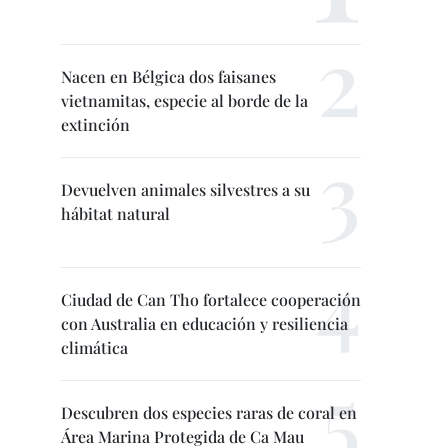
Nacen en Bélgica dos faisanes
vietnamitas, especie al borde de la
extinción
Devuelven animales silvestres a su
hábitat natural
Ciudad de Can Tho fortalece cooperación
con Australia en educación y resiliencia
climática
Descubren dos especies raras de coral en
Área Marina Protegida de Ca Mau