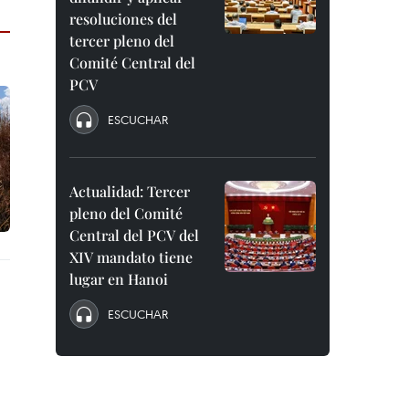
resoluciones del
tercer pleno del
Comité Central del
PCV
ESCUCHAR
Actualidad: Tercer
pleno del Comité
Central del PCV del
XIV mandato tiene
lugar en Hanoi
ESCUCHAR