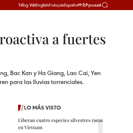
Tiếng Việt
English
Français
Español
Русский
中文
oactiva a fuertes
ang, Bac Kan y Ha Giang, Lao Cai, Yen
n para las lluvias torrenciales.
LO MÁS VISTO
Liberan cuatro especies silvestres raras
en Vietnam