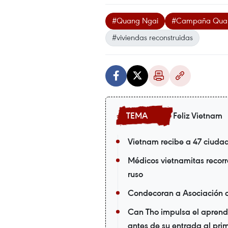
#Quang Ngai
#Campaña Quan
#viviendas reconstruidas
Feliz Vietnam
Vietnam recibe a 47 ciuda
Médicos vietnamitas recorr
ruso
Condecoran a Asociación 
Can Tho impulsa el aprendi
antes de su entrada al pri