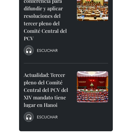
conferencia para
difundir y aplicar
resoluciones del
tercer pleno del
Comité Central del
PCV
ESCUCHAR
Actualidad: Tercer
pleno del Comité
Central del PCV del
XIV mandato tiene
lugar en Hanoi
ESCUCHAR