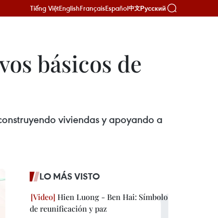
Tiếng Việt
English
Français
Español
Русский
中文
vos básicos de
construyendo viviendas y apoyando a
LO MÁS VISTO
Hien Luong - Ben Hai: Símbolo
de reunificación y paz