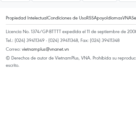
Propiedad Intelectual
Condiciones de Uso
RSS
Apoyo
Idiomas
VNA
Se
Licencia No. 1374/GP-BTTTT expedida el 11 de septiembre de 2008
Tel.: (024) 39411349 - (024) 39411348, Fax: (024) 39411348
Correo:
vietnamplus@vnanet.vn
© Derechos de autor de VietnamPlus, VNA. Prohibida su reproducci
escrito.