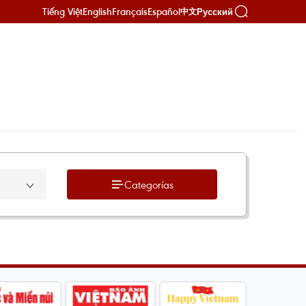
Tiếng Việt
English
Français
Español
Русский
中文
Categorías