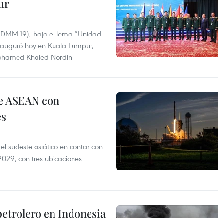
ur
ADMM-19), bajo el lema “Unidad
inauguró hoy en Kuala Lumpur,
 Mohamed Khaled Nordin.
 de ASEAN con
es
el sudeste asiático en contar con
029, con tres ubicaciones
petrolero en Indonesia