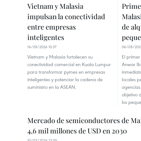
Vietnam y Malasia
Prime
impulsan la conectividad
Malas
entre empresas
de alq
inteligentes
peque
16/05/2026 10:37
06/05/202
Vietnam y Malasia fortalecen su
El primer
conectividad comercial en Kuala Lumpur
Anwar Ibr
para transformar pymes en empresas
inmediata
inteligentes y potenciar la cadena de
locales p
suministro en la ASEAN.
agencias 
objetivo 
los pequ
Mercado de semiconductores de Mal
4,6 mil millones de USD en 2030
10/03/2026 23:55