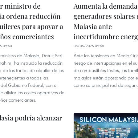
r ministro de
Aumenta la demanda
ia ordena reducción
generadores solares 
uileres para apoyar a
Malasia ante
ños comerciantes
incertidumbre energ
6 09:50
05/05/2026 09:58
 ministro de Malasia, Datuk Seri
Ante las tensiones en Medio Orie
ahim, ha instruido la reducción
riesgo de interrupciones en el su
 de las tarifas de alquiler de los
de combustibles fósiles, las famil
ertenecientes a todas las
malasias están apostando por el
del Gobierno Federal, con el
como su principal red de seguri
de aliviar los costes operativos de
eños comerciantes.
asia podría alcanzar