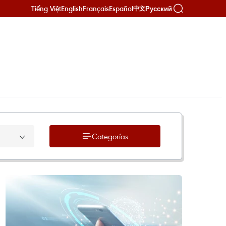
Tiếng Việt
English
Français
Español
Русский
中文
Categorías