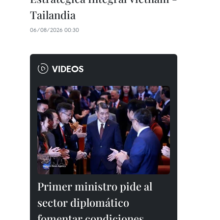
Tailandia
06/08/2026 00:30
VIDEOS
Primer ministro pide al
sector diplomático
fomentar condiciones