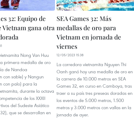
s 32: Equipo de
SEA Games 32: Más
 Vietnam gana otra
medallas de oro para
dorada
Vietnam en jornada de
viernes
01
 vietnamita Nong Van Huu
12/05/2023 15:38
la primera medalla de oro
La corredora vietnamita Nguyen Thi
ría de Nandoa
Oanh ganó hoy una medalla de oro en
n con sable) y Nangun
la carrera de 10.000 metros en SEA
n con palo) para la
Games 32, en curso en Camboya, tras
ietnamita, durante la octava
traer a su país tres preseas doradas en
ompetencia de los XXXII
los eventos de 5.000 metros, 1.500
ivos del Sudeste Asiático
metros y 3.000 metros con vallas en la
2), que se desarrollan en
jornada de ayer.