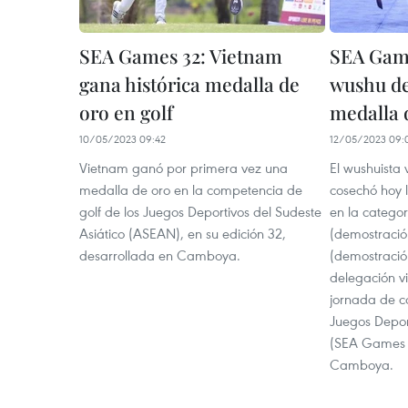
SEA Games 32: Vietnam
SEA Game
gana histórica medalla de
wushu de
oro en golf
medalla 
10/05/2023 09:42
12/05/2023 09:
Vietnam ganó por primera vez una
El wushuista
medalla de oro en la competencia de
cosechó hoy 
golf de los Juegos Deportivos del Sudeste
en la catego
Asiático (ASEAN), en su edición 32,
(demostració
desarrollada en Camboya.
(demostració
delegación v
jornada de c
Juegos Deport
(SEA Games 3
Camboya.