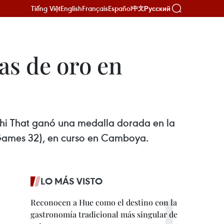
Tiếng Việt
English
Français
Español
Русский
中文
as de oro en
 Thi That ganó una medalla dorada en la
 Games 32), en curso en Camboya.
LO MÁS VISTO
Reconocen a Hue como el destino con la
gastronomía tradicional más singular de