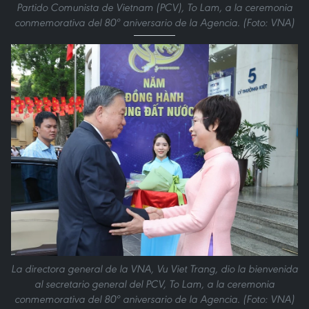
Partido Comunista de Vietnam (PCV), To Lam, a la ceremonia
conmemorativa del 80º aniversario de la Agencia. (Foto: VNA)
La directora general de la VNA, Vu Viet Trang, dio la bienvenida
al secretario general del PCV, To Lam, a la ceremonia
conmemorativa del 80º aniversario de la Agencia. (Foto: VNA)