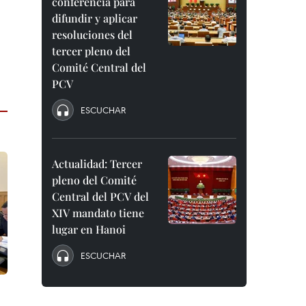
conferencia para
difundir y aplicar
resoluciones del
tercer pleno del
Comité Central del
PCV
ESCUCHAR
Actualidad: Tercer
pleno del Comité
Central del PCV del
XIV mandato tiene
lugar en Hanoi
ESCUCHAR