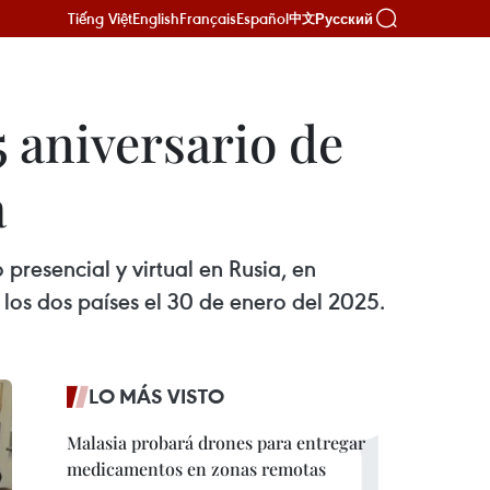
Tiếng Việt
English
Français
Español
Русский
中文
 aniversario de
a
presencial y virtual en Rusia, en
los dos países el 30 de enero del 2025.
LO MÁS VISTO
Malasia probará drones para entregar
medicamentos en zonas remotas