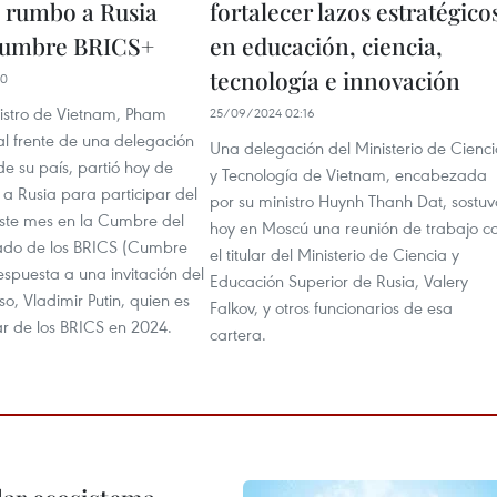
 rumbo a Rusia
fortalecer lazos estratégico
Cumbre BRICS+
en educación, ciencia,
tecnología e innovación
30
nistro de Vietnam, Pham
25/09/2024 02:16
al frente de una delegación
Una delegación del Ministerio de Cienc
 de su país, partió hoy de
y Tecnología de Vietnam, encabezada
a Rusia para participar del
por su ministro Huynh Thanh Dat, sostuv
este mes en la Cumbre del
hoy en Moscú una reunión de trabajo c
ado de los BRICS (Cumbre
el titular del Ministerio de Ciencia y
espuesta a una invitación del
Educación Superior de Rusia, Valery
so, Vladimir Putin, quien es
Falkov, y otros funcionarios de esa
ar de los BRICS en 2024.
cartera.