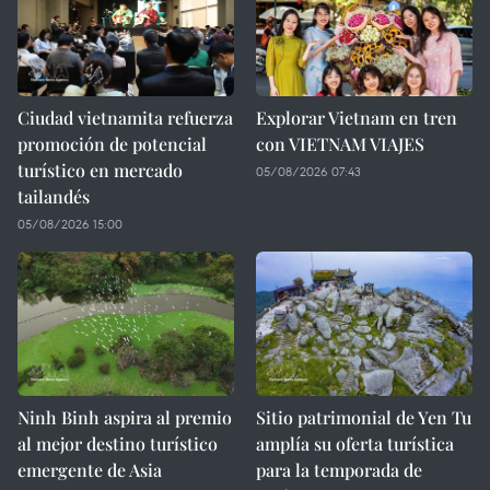
Ciudad vietnamita refuerza
Explorar Vietnam en tren
promoción de potencial
con VIETNAM VIAJES
turístico en mercado
05/08/2026 07:43
tailandés
05/08/2026 15:00
Ninh Binh aspira al premio
Sitio patrimonial de Yen Tu
al mejor destino turístico
amplía su oferta turística
emergente de Asia
para la temporada de