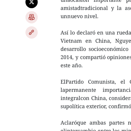
amistadtradicional y la as
unnuevo nivel.
Así lo declaró en una rueda
Vietnam en China, Nguye
desarrollo socioeconómico 
2014, y compartió opiniones
este año.
ElPartido Comunista, el
lapermanente importanci
integralcon China, conside
supolítica exterior, confirm
Aclaróque ambas partes ne
elintercambio entre los min