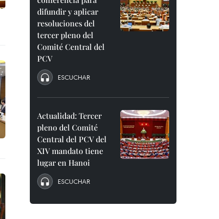
difundir y aplicar
resoluciones del
tercer pleno del
Comité Central del
PCV
ESCUCHAR
Actualidad: Tercer
pleno del Comité
Central del PCV del
XIV mandato tiene
lugar en Hanoi
ESCUCHAR