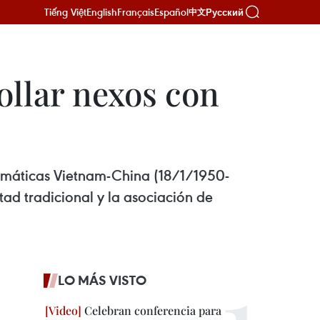
Tiếng Việt
English
Français
Español
Русский
中文
ollar nexos con
lomáticas Vietnam-China (18/1/1950-
ad tradicional y la asociación de
LO MÁS VISTO
Celebran conferencia para