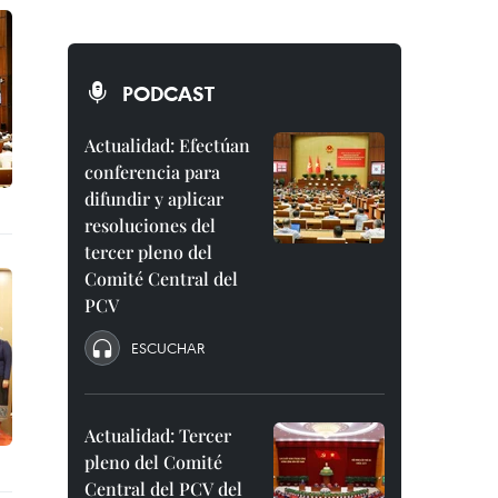
PODCAST
Actualidad: Efectúan
conferencia para
difundir y aplicar
resoluciones del
tercer pleno del
Comité Central del
PCV
ESCUCHAR
Actualidad: Tercer
pleno del Comité
Central del PCV del