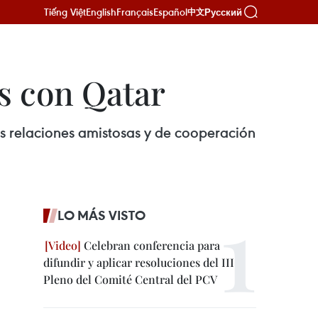
Tiếng Việt
English
Français
Español
Русский
中文
s con Qatar
as relaciones amistosas y de cooperación
LO MÁS VISTO
Celebran conferencia para
difundir y aplicar resoluciones del III
Pleno del Comité Central del PCV