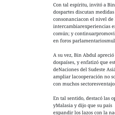
Con tal espíritu, invitó a Bi
dospartes discutan medidas 
consonanciacon el nivel de l
intercambiarexperiencias en
común; y continuarpromovie
en foros parlamentariosmult
A su vez, Bin Abdul apreció 
dospaíses, y enfatizó que est
deNaciones del Sudeste Asiá
ampliar lacooperación no s
con muchos sectoresventajo
En tal sentido, destacó las
yMalasia y dijo que su paí
expandir los lazos con la n