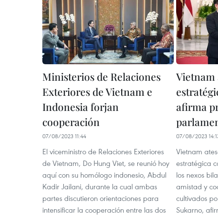
Ministerios de Relaciones
Vietnam 
Exteriores de Vietnam e
estratégi
Indonesia forjan
afirma p
cooperación
parlamen
07/08/2023 11:44
07/08/2023 14:1
El viceministro de Relaciones Exteriores
Vietnam ates
de Vietnam, Do Hung Viet, se reunió hoy
estratégica 
aquí con su homólogo indonesio, Abdul
los nexos bil
Kadir Jailani, durante la cual ambas
amistad y co
partes discutieron orientaciones para
cultivados po
intensificar la cooperación entre las dos
Sukarno, afir