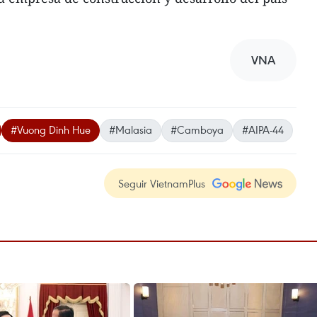
VNA
#Vuong Dinh Hue
#Malasia
#Camboya
#AIPA-44
Seguir VietnamPlus