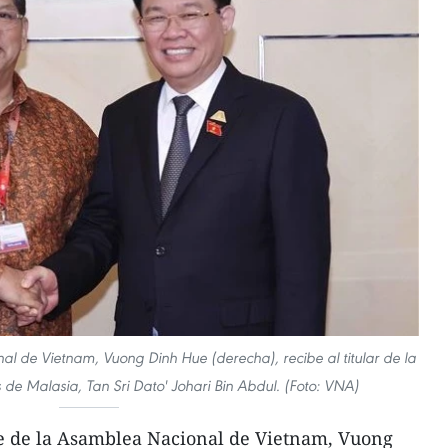
l de Vietnam, Vuong Dinh Hue (derecha), recibe al titular de la
e Malasia, Tan Sri Dato' Johari Bin Abdul. (Foto: VNA)
te de la Asamblea Nacional de Vietnam, Vuong