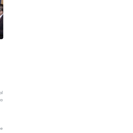
al
la
ne