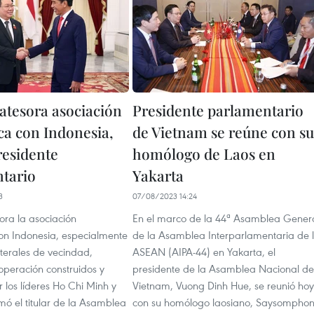
atesora asociación
Presidente parlamentario
ca con Indonesia,
de Vietnam se reúne con su
residente
homólogo de Laos en
tario
Yakarta
3
07/08/2023 14:24
ora la asociación
En el marco de la 44ª Asamblea Gener
con Indonesia, especialmente
de la Asamblea Interparlamentaria de 
aterales de vecindad,
ASEAN (AIPA-44) en Yakarta, el
operación construidos y
presidente de la Asamblea Nacional de
r los líderes Ho Chi Minh y
Vietnam, Vuong Dinh Hue, se reunió hoy
mó el titular de la Asamblea
con su homólogo laosiano, Saysompho