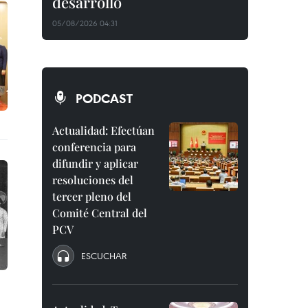
desarrollo
05/08/2026 04:31
PODCAST
Actualidad: Efectúan
conferencia para
difundir y aplicar
resoluciones del
tercer pleno del
Comité Central del
PCV
ESCUCHAR