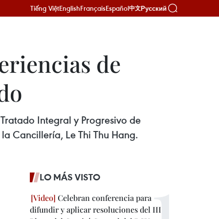
Tiếng Việt
English
Français
Español
Русский
中文
eriencias de
ido
 Tratado Integral y Progresivo de
la Cancillería, Le Thi Thu Hang.
LO MÁS VISTO
Celebran conferencia para
difundir y aplicar resoluciones del III