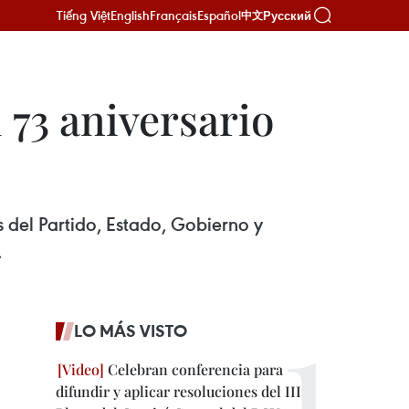
Tiếng Việt
English
Français
Español
Русский
中文
 73 aniversario
s del Partido, Estado, Gobierno y
.
LO MÁS VISTO
Celebran conferencia para
difundir y aplicar resoluciones del III