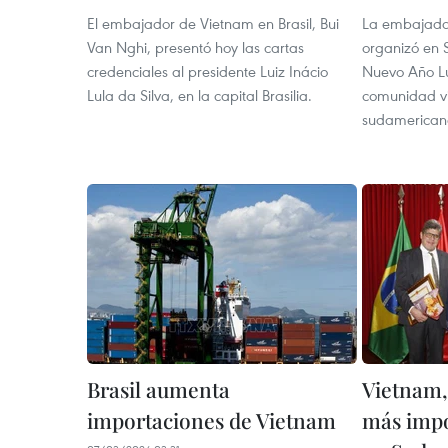
El embajador de Vietnam en Brasil, Bui
La embajada 
Van Nghi, presentó hoy las cartas
organizó en S
credenciales al presidente Luiz Inácio
Nuevo Año Lu
Lula da Silva, en la capital Brasilia.
comunidad vi
sudamerican
Brasil aumenta
Vietnam,
importaciones de Vietnam
más impo