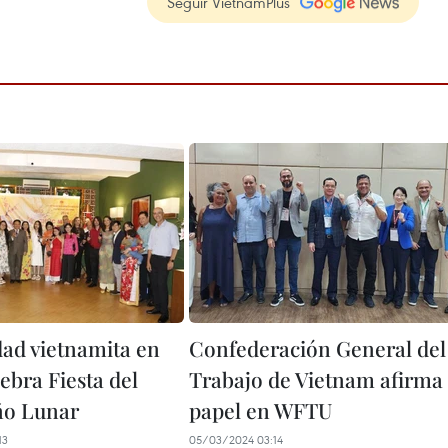
Seguir VietnamPlus
d vietnamita en
Confederación General del
lebra Fiesta del
Trabajo de Vietnam afirma
ño Lunar
papel en WFTU
13
05/03/2024 03:14