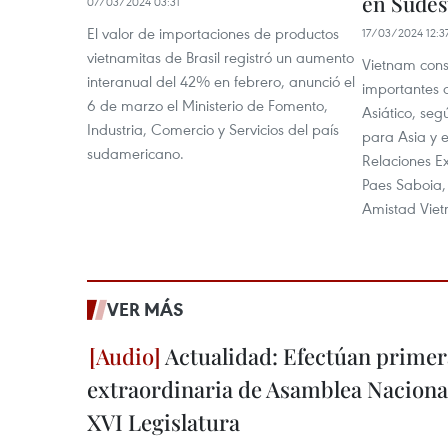
en Sudes
07/03/2024 03:31
El valor de importaciones de productos
17/03/2024 12:3
vietnamitas de Brasil registró un aumento
Vietnam cons
interanual del 42% en febrero, anunció el
importantes d
6 de marzo el Ministerio de Fomento,
Asiático, seg
Industria, Comercio y Servicios del país
para Asia y e
sudamericano.
Relaciones Ex
Paes Saboia,
Amistad Vietn
VER MÁS
Actualidad: Efectúan primer
extraordinaria de Asamblea Nacional
XVI Legislatura