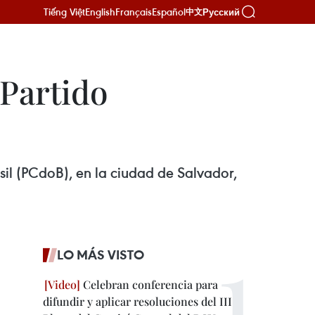
Tiếng Việt
English
Français
Español
Русский
中文
 Partido
sil (PCdoB), en la ciudad de Salvador,
LO MÁS VISTO
Celebran conferencia para
difundir y aplicar resoluciones del III