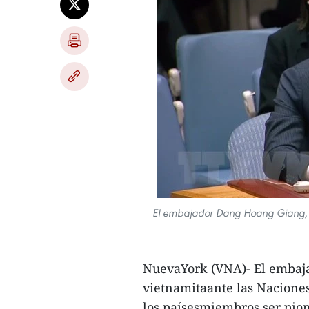
El embajador Dang Hoang Giang, je
NuevaYork (VNA)- El embaja
vietnamitaante las Naciones
los paísesmiembros ser pion