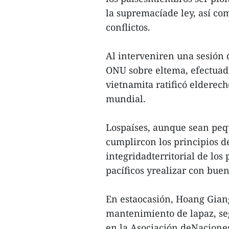
la supremacíade ley, así com
conflictos.
Al interveniren una sesión 
ONU sobre eltema, efectuada
vietnamita ratificó elderec
mundial.
Lospaíses, aunque sean peq
cumplircon los principios d
integridadterritorial de los
pacíficos yrealizar con bue
En estaocasión, Hoang Giang
mantenimiento de lapaz, se
en la Asociación deNacione