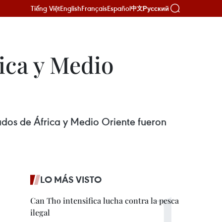
Tiếng Việt
English
Français
Español
Русский
中文
ica y Medio
ados de África y Medio Oriente fueron
LO MÁS VISTO
Can Tho intensifica lucha contra la pesca
ilegal