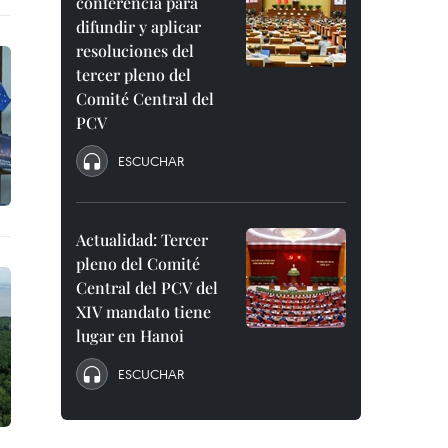
conferencia para
difundir y aplicar
resoluciones del
tercer pleno del
Comité Central del
PCV
ESCUCHAR
Actualidad: Tercer
pleno del Comité
Central del PCV del
XIV mandato tiene
lugar en Hanoi
ESCUCHAR