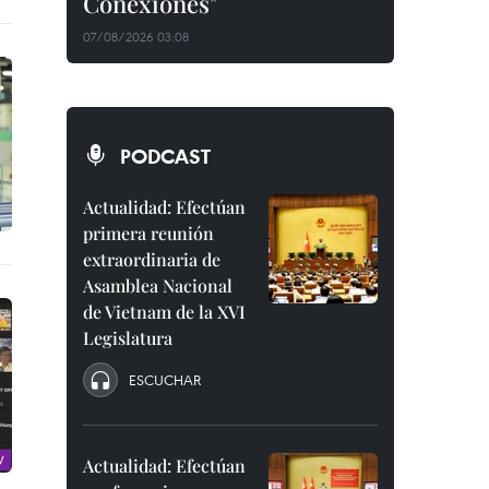
Conexiones"
07/08/2026 03:08
PODCAST
Actualidad: Efectúan
primera reunión
extraordinaria de
Asamblea Nacional
de Vietnam de la XVI
Legislatura
ESCUCHAR
Actualidad: Efectúan