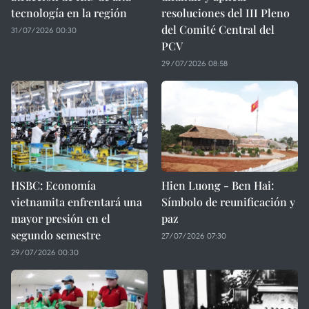
tecnología en la región
resoluciones del III Pleno
del Comité Central del
31/07/2026 00:30
PCV
29/07/2026 08:58
HSBC: Economía
Hien Luong - Ben Hai:
vietnamita enfrentará una
Símbolo de reunificación y
mayor presión en el
paz
segundo semestre
27/07/2026 07:30
29/07/2026 00:30