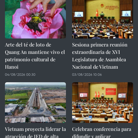
Arte del té de loto de
Sesiona primera reunión
Quang An mantiene vivo el
extraordinaria de XVI
patrimonio cultural de
Legislatura de Asamblea
Hanoi
Nacional de Vietnam
04/08/2026 00:30
03/08/2026 10:06
Vietnam proyecta liderar la
Celebran conferencia para
atracción de IED de alta
difundir y aplicar