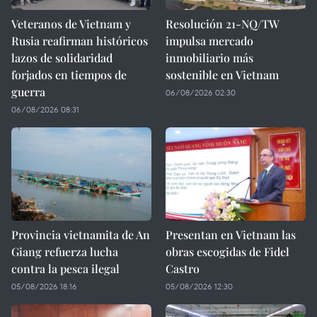
Veteranos de Vietnam y
Resolución 21-NQ/TW
Rusia reafirman históricos
impulsa mercado
lazos de solidaridad
inmobiliario más
forjados en tiempos de
sostenible en Vietnam
guerra
06/08/2026 02:30
06/08/2026 08:31
Provincia vietnamita de An
Presentan en Vietnam las
Giang refuerza lucha
obras escogidas de Fidel
contra la pesca ilegal
Castro
05/08/2026 18:16
05/08/2026 12:30