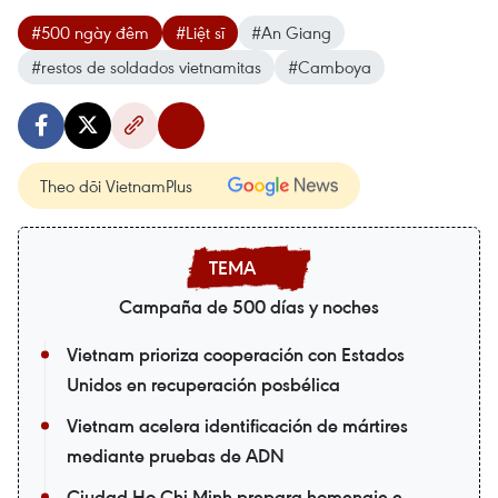
#500 ngày đêm
#Liệt sĩ
#An Giang
#restos de soldados vietnamitas
#Camboya
Theo dõi VietnamPlus
Campaña de 500 días y noches
Vietnam prioriza cooperación con Estados
Unidos en recuperación posbélica
Vietnam acelera identificación de mártires
mediante pruebas de ADN
Ciudad Ho Chi Minh prepara homenaje e