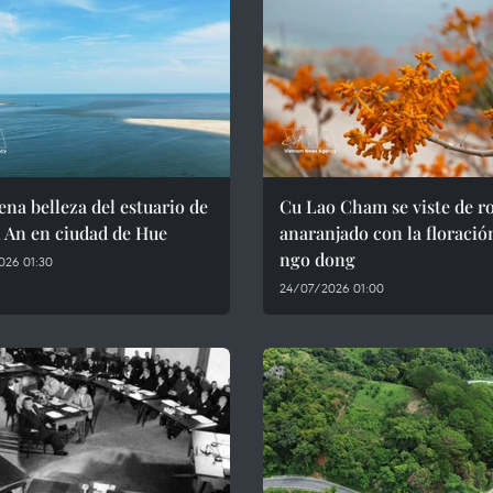
ena belleza del estuario de
Cu Lao Cham se viste de r
 An en ciudad de Hue
anaranjado con la floració
ngo dong
026 01:30
24/07/2026 01:00