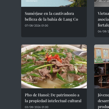
Sumérjase en la cautivadora
Vietna
belleza de la bahía de Lang Co
asocia
fortal
07/08/2026 01:00
06/08/2
Pho de Hanoi: De patrimonio a
Jóvene
la propiedad intelectual cultural
desar
produ
03/08/2026 01:00