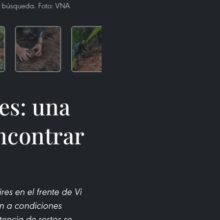
de búsqueda. Foto: VNA
es: una
encontrar
es en el frente de Vi
an a condiciones
encia de restos se