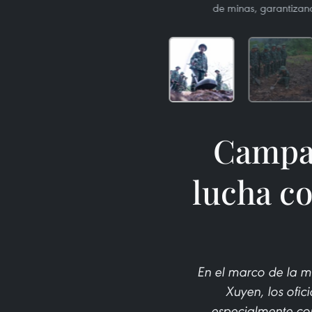
de minas, garantizand
Campañ
lucha co
En el marco de la mi
Xuyen, los ofic
especialmente com