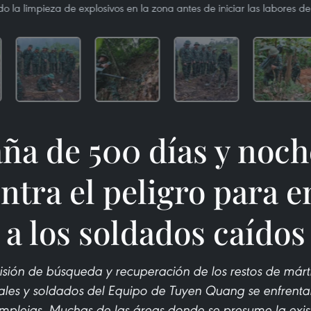
o la limpieza de explosivos en la zona antes de iniciar las labores 
a de 500 días y noch
ntra el peligro para 
a los soldados caídos
sión de búsqueda y recuperación de los restos de mártir
iales y soldados del Equipo de Tuyen Quang se enfrent
plejas. Muchas de las áreas donde se presume la exist