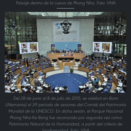
Paisaje dentro de la cueva de Phong Nha. Foto: VNA
Del 28 de junio al 8 de julio de 2015, se celebró en Bonn
(Alemania) el 39 periodo de sesiones del Comité del Patrimonio
Mundial de la UNESCO. En dicha sesión, el Parque Nacional
Phong Nha-Ke Bang fue reconocido por segunda vez como
Patrimonio Natural de la Humanidad, a partir del criterio de
biodiversidad. Foto: VNA