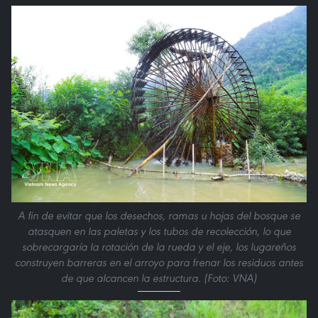
A fin de evitar que los desechos, ramas u hojas del bosque se
atasquen en las paletas y los tubos de recolección, lo que
sobrecargaría la rotación de la rueda y el eje, los lugareños
construyen barreras en el arroyo para frenar los residuos antes
de que alcancen la estructura. (Foto: VNA)