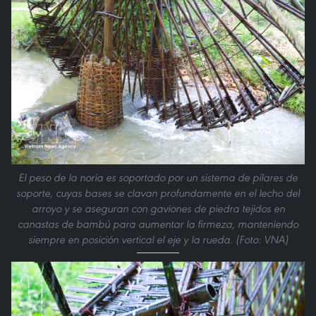
El peso de la noria es soportado por un sistema de pilares de
soporte, cuyas bases se clavan profundamente en el lecho del
arroyo y se aseguran con gaviones de piedra tejidos en
canastas de bambú para aumentar la firmeza, manteniendo
siempre en posición vertical el eje y la rueda. (Foto: VNA)