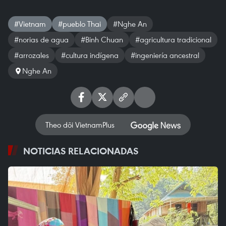
#Vietnam
#pueblo Thai
#Nghe An
#norias de agua
#Binh Chuan
#agricultura tradicional
#arrozales
#cultura indígena
#ingeniería ancestral
Nghe An
Theo dõi VietnamPlus
NOTICIAS RELACIONADAS