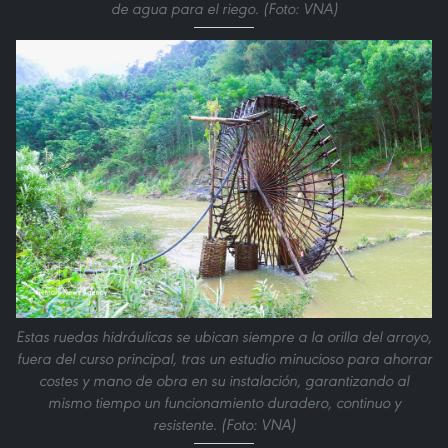
de agua para el riego. (Foto: VNA)
Estas ruedas hidráulicas se ubican siempre a la orilla del arroyo,
fuera del curso principal, tras un estudio minucioso para ahorrar
costes y mano de obra en su instalación, garantizando al
mismo tiempo un funcionamiento duradero, continuo y
resistente. (Foto: VNA)