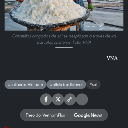
Carretillas cargadas de sal se desplazan a través de las
parcelas salineras. Foto: VNA
VNA
#salineros Vietnam
#oficio tradicional
#sal
Theo dõi VietnamPlus