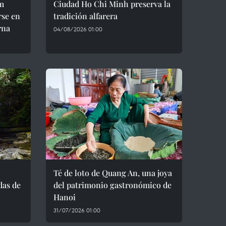
m
Ciudad Ho Chi Minh preserva la
rse en
tradición alfarera
rna
04/08/2026 01:00
Té de loto de Quang An, una joya
das de
del patrimonio gastronómico de
Hanoi
31/07/2026 01:00