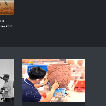
era
ona roja