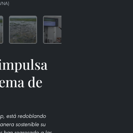
 VNA)
impulsa
tema de
ap, está redoblando
anera sostenible su
s han regresado a las