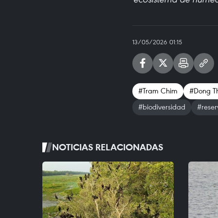
13/05/2026 01:15
#Tram Chim
#Dong T
#biodiversidad
#rese
NOTICIAS RELACIONADAS