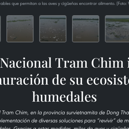
rables que permitan a las aves y cigüeñas encontrar alimento. (Foto:
 Nacional Tram Chim 
tauración de su ecosis
humedales
 Tram Chim, en la provincia survietnamita de Dong Th
plementación de diversas soluciones para “revivir” de m
les. Gracias a estas medidas, miles de aves y cigüeña