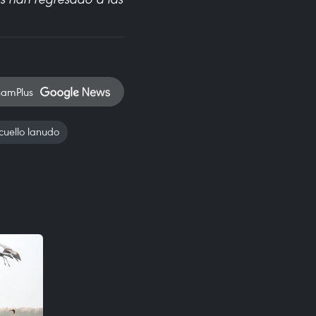
namPlus
cuello lanudo