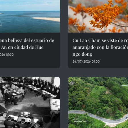
ena belleza del estuario de
Cu Lao Cham se viste de r
 An en ciudad de Hue
anaranjado con la floració
ngo dong
026 01:30
24/07/2026 01:00