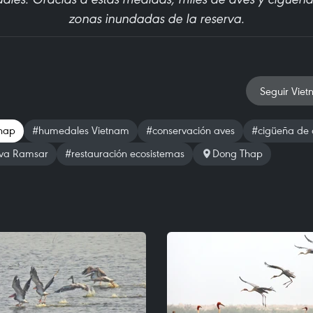
zonas inundadas de la reserva.
Seguir Viet
hap
#humedales Vietnam
#conservación aves
#cigüeña de 
rva Ramsar
#restauración ecosistemas
Dong Thap