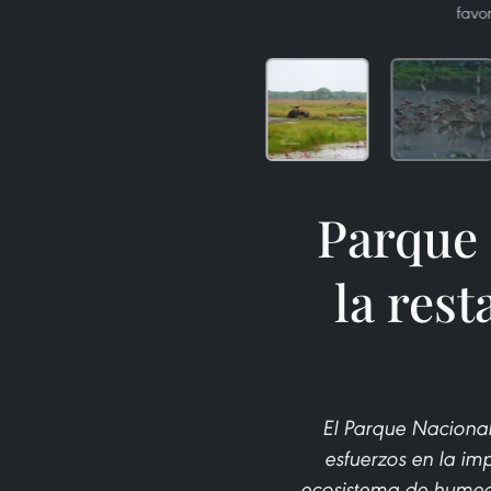
favo
Parque
la res
El Parque Nacional
esfuerzos en la im
ecosistema de humeda