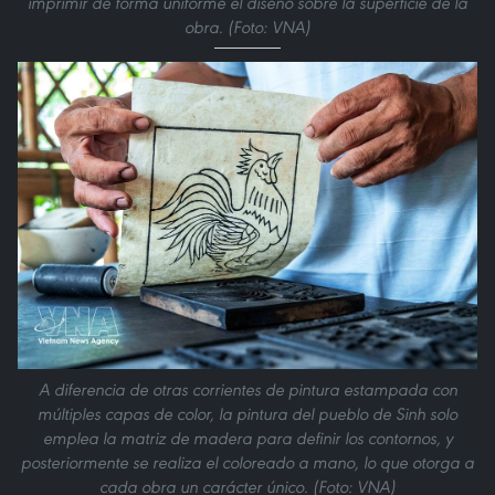
imprimir de forma uniforme el diseño sobre la superficie de la
obra. (Foto: VNA)
A diferencia de otras corrientes de pintura estampada con
múltiples capas de color, la pintura del pueblo de Sinh solo
emplea la matriz de madera para definir los contornos, y
posteriormente se realiza el coloreado a mano, lo que otorga a
cada obra un carácter único. (Foto: VNA)