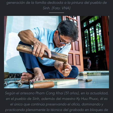
generación de la familia dedicada a la pintura del pueblo de
Sinh. (Foto: VNA)
Según el artesano Pham Cong Khai (51 años), en la actualidad,
en el pueblo de Sinh, además del maestro Ky Huu Phuoc, él es
el único que continúa preservando el oficio, dominando y
practicando plenamente la técnica del grabado en bloques de