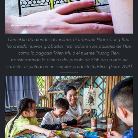
Con el fin de atender al turismo, el artesano Pham Cong Khai
ha creado nuevos grabados inspirados en los paisajes de Hue,
como la pagoda Thien Mu o el puente Truong Tien,
transformando la pintura del pueblo de Sinh de un arte de
carácter espiritual en un singular producto turístico. (Foto: VNA)