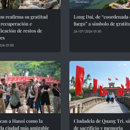
m reafirma su gratitud
Long Dai, de “coordenada 
 recuperación e
fuego” a símbolo de gratit
ficación de restos de
26/07/2026 01:30
res
026 01:00
ican a Hanoi como la
Ciudadela de Quang Tri, s
da ciudad más amigable
de sacrificio y memoria