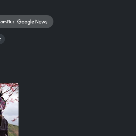
namPlus
z