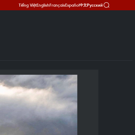
Tiếng Việt
English
Français
Español
Русский
中文