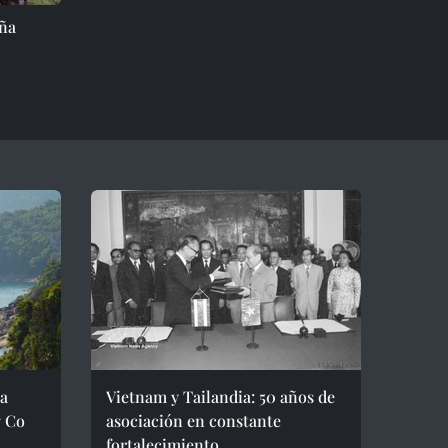
aña
ra
Vietnam y Tailandia: 50 años de
g Co
asociación en constante
fortalecimiento