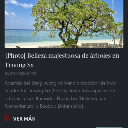
Belleza majestuosa de árboles en
Truong Sa
04/08/2024 01:00
Además del Bang vuong (almendro malabar de fruto
cuadrada), Truong Sa (Spratly) tiene dos especies de
árboles típicos llamados Phong ba (Heliotropium
foertherianum) y Baobab (Adansonia).
VER MÁS