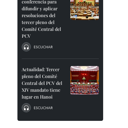
conferencia para
difundir y aplicar
resoluciones del
tercer pleno del
Comité Central del
PCV
ESCUCHAR
Actualidad: Tercer
pleno del Comité
Central del PCV del
XIV mandato tiene
lugar en Hanoi
ESCUCHAR