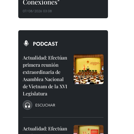
Conexiones"
07/08/2026 03:08
PODCAST
Actualidad: Efectúan
primera reunión
extraordinaria de
Asamblea Nacional
de Vietnam de la XVI
Legislatura
ESCUCHAR
Actualidad: Efectúan