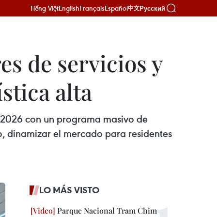
Tiếng Việt
English
Français
Español
Русский
中文
es de servicios y
tica alta
 2026 con un programa masivo de
o, dinamizar el mercado para residentes
LO MÁS VISTO
Parque Nacional Tram Chim