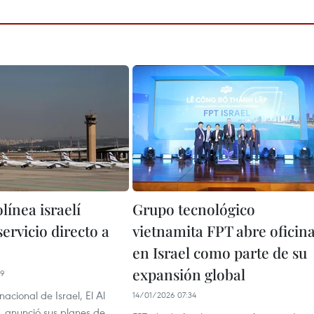
línea israelí
Grupo tecnológico
ervicio directo a
vietnamita FPT abre oficin
en Israel como parte de su
expansión global
49
nacional de Israel, El Al
14/01/2026 07:34
es, anunció sus planes de