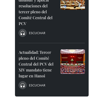
resoluciones del
tercer pleno del
Comité Central del
PCV
ESCUCHAR
Actualidad: Tercer
pleno del Comité
Central del PCV del
XIV mandato tiene
lugar en Hanoi
ESCUCHAR