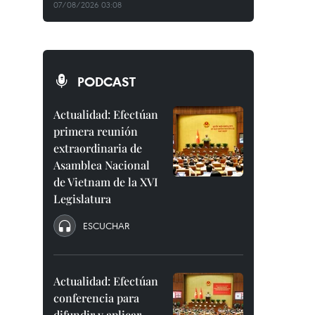
07/08/2026 03:08
PODCAST
Actualidad: Efectúan
primera reunión
extraordinaria de
Asamblea Nacional
de Vietnam de la XVI
Legislatura
ESCUCHAR
Actualidad: Efectúan
conferencia para
difundir y aplicar