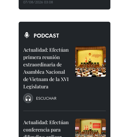
07/08/2026 03:08
PODCAST
Actualidad: Efectúan
primera reunión
extraordinaria de
Asamblea Nacional
de Vietnam de la XVI
Legislatura
ESCUCHAR
Actualidad: Efectúan
conferencia para
difundir y aplicar