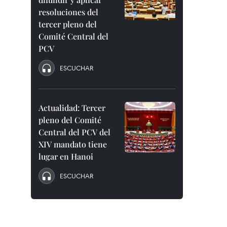
resoluciones del
tercer pleno del
Comité Central del
PCV
ESCUCHAR
Actualidad: Tercer
pleno del Comité
Central del PCV del
XIV mandato tiene
lugar en Hanoi
ESCUCHAR