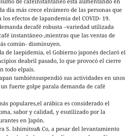
onsumo de caféinstantáneo está aumentando en
ada día más crece elnúmero de las personas que
 a los efectos de lapandemia del COVID- 19.
a demanda decafé robusta –variedad utilizada
afé instantáneo-,mientras que las ventas de
 más común- disminuyen.
a de laepidemia, el Gobierno japonés declaró el
cipios deabril pasado, lo que provocó el cierre
n todo elpaís.
Japan tambiénsuspendió sus actividades en unos
 un fuerte golpe parala demanda de café
más populares,el arábica es considerado el
a, sabor y calidad, y esutilizado por la
aurantes en Japón.
a S. Ishimitsu& Co, a pesar del levantamiento