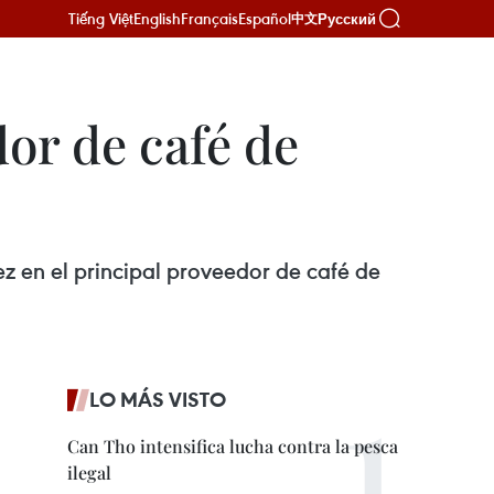
Tiếng Việt
English
Français
Español
Русский
中文
or de café de
z en el principal proveedor de café de
LO MÁS VISTO
Can Tho intensifica lucha contra la pesca
ilegal