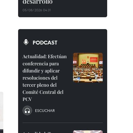
desarrollo
05/08/2026 04:31
PODCAST
Actualidad: Efectúan
conferencia para
difundir y aplicar
resoluciones del
tercer pleno del
Comité Central del
PCV
ESCUCHAR