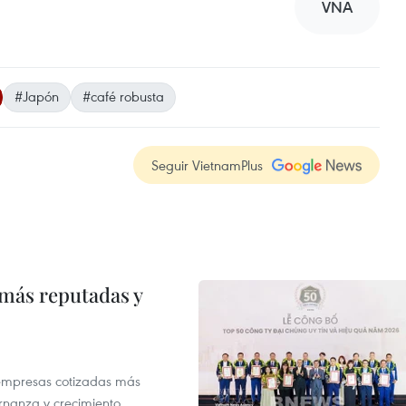
VNA
#Japón
#café robusta
Seguir VietnamPlus
 más reputadas y
 empresas cotizadas más
rnanza y crecimiento