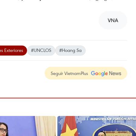
VNA
s Exteriores
#UNCLOS
#Hoang Sa
Seguir VietnamPlus