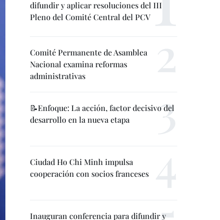
difundir y aplicar resoluciones del III
Pleno del Comité Central del PCV
Comité Permanente de Asamblea
Nacional examina reformas
administrativas
📝Enfoque: La acción, factor decisivo del
desarrollo en la nueva etapa
Ciudad Ho Chi Minh impulsa
cooperación con socios franceses
Inauguran conferencia para difundir y