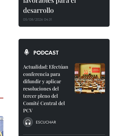
favorables para el
desarrollo
05/08/2026 04:31
PODCAST
Actualidad: Efectúan
conferencia para
difundir y aplicar
resoluciones del
tercer pleno del
Comité Central del
PCV
ESCUCHAR