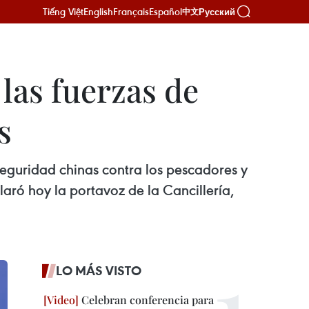
Tiếng Việt
English
Français
Español
Русский
中文
las fuerzas de
s
seguridad chinas contra los pescadores y
aró hoy la portavoz de la Cancillería,
LO MÁS VISTO
Celebran conferencia para