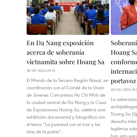
En Da Nang exposición
Soberaní
acerca de soberanía
Hoang Sa
vietnamita sobre Hoang Sa
conforme
internaci
18/09/2024 09:15
portavoz
El Mando de la Tercera Región Naval, en
coordinación con el Comité de la Unión
20/06/2024 15:
de Jóvenes Comunistas Ho Chi Minh de
La soberanía
la ciudad central de Da Nang y la Casa
archipiélago
de Exposiciones Hoang Sa, celebra una
Truong Sa (Sp
exhibición documental y fotográfica con
derecho inter
el tema “La juventud con el mar y las
legítimos so
islas de la patria”.
han sido est