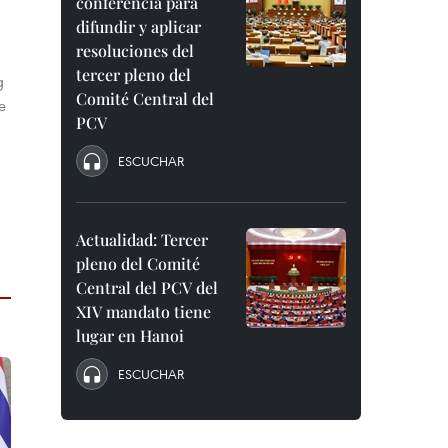
conferencia para
difundir y aplicar
d
resoluciones del
tercer pleno del
g
Comité Central del
e
PCV
ESCUCHAR
Actualidad: Tercer
pleno del Comité
Central del PCV del
XIV mandato tiene
lugar en Hanoi
ESCUCHAR