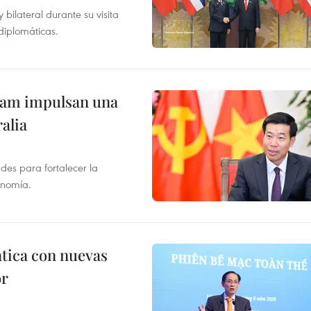
ilateral durante su visita
 diplomáticas.
tnam impulsan una
alia
des para fortalecer la
onomía.
ática con nuevas
or