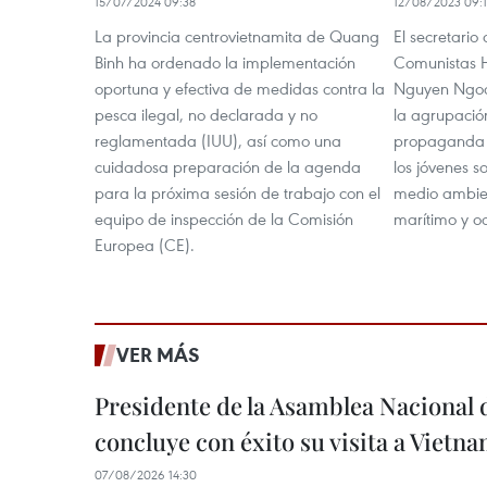
15/07/2024 09:38
12/08/2023 09:1
La provincia centrovietnamita de Quang
El secretario
Binh ha ordenado la implementación
Comunistas 
oportuna y efectiva de medidas contra la
Nguyen Ngoc L
pesca ilegal, no declarada y no
la agrupació
reglamentada (IUU), así como una
propaganda 
cuidadosa preparación de la agenda
los jóvenes s
para la próxima sesión de trabajo con el
medio ambien
equipo de inspección de la Comisión
marítimo y o
Europea (CE).
VER MÁS
Presidente de la Asamblea Nacional 
concluye con éxito su visita a Vietn
07/08/2026 14:30