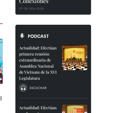
Conexiones"
07/08/2026 03:08
PODCAST
Actualidad: Efectúan
primera reunión
extraordinaria de
Asamblea Nacional
de Vietnam de la XVI
Legislatura
ESCUCHAR
l
Actualidad: Efectúan