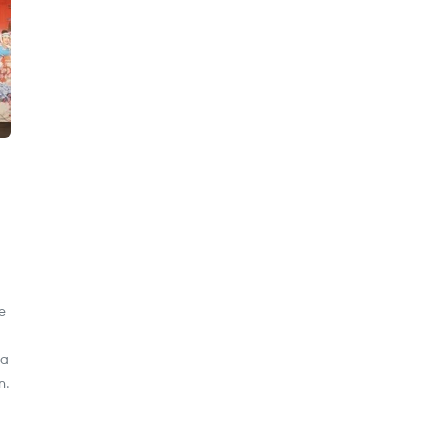
e
ca
n.