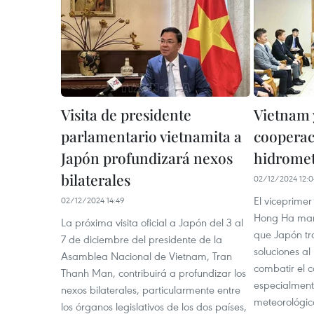
Visita de presidente
Vietnam 
parlamentario vietnamita a
cooperac
Japón profundizará nexos
hidromet
bilaterales
02/12/2024 12:0
El viceprimer
02/12/2024 14:49
Hong Ha mani
La próxima visita oficial a Japón del 3 al
que Japón tra
7 de diciembre del presidente de la
soluciones al
Asamblea Nacional de Vietnam, Tran
combatir el c
Thanh Man, contribuirá a profundizar los
especialment
nexos bilaterales, particularmente entre
meteorológico
los órganos legislativos de los dos países,