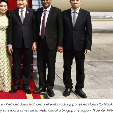
r en Vietnam Jaya Ratnam y el embajador japonés en Hanoi Ito Naok
su esposa antes de la visita oficial a Singapur y Japón. (Fuente: VN