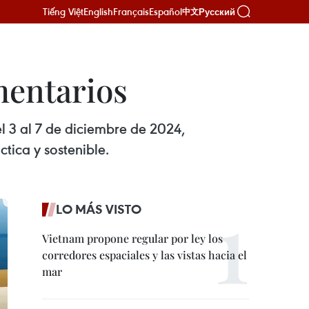
Tiếng Việt
English
Français
Español
Русский
中文
mentarios
l 3 al 7 de diciembre de 2024,
tica y sostenible.
LO MÁS VISTO
Vietnam propone regular por ley los
corredores espaciales y las vistas hacia el
mar