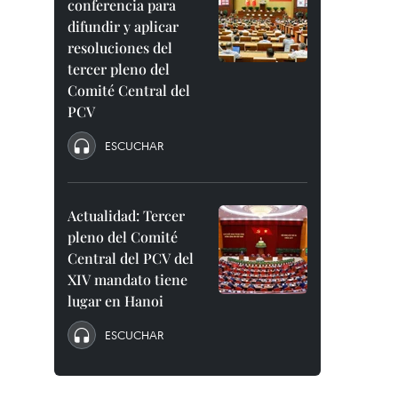
conferencia para
difundir y aplicar
resoluciones del
tercer pleno del
Comité Central del
PCV
ESCUCHAR
Actualidad: Tercer
pleno del Comité
Central del PCV del
XIV mandato tiene
lugar en Hanoi
ESCUCHAR