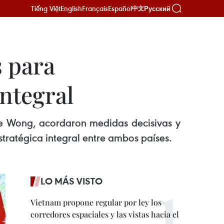
Tiếng Việt
English
Français
Español
Русский
中文
 para
integral
ce Wong, acordaron medidas decisivas y
stratégica integral entre ambos países.
LO MÁS VISTO
Vietnam propone regular por ley los
corredores espaciales y las vistas hacia el