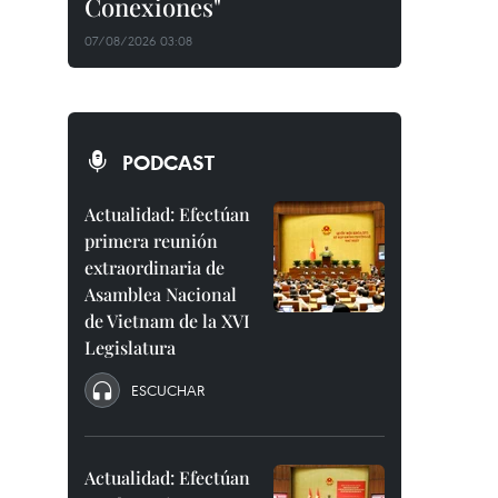
Conexiones"
07/08/2026 03:08
PODCAST
Actualidad: Efectúan
primera reunión
extraordinaria de
Asamblea Nacional
de Vietnam de la XVI
Legislatura
ESCUCHAR
Actualidad: Efectúan