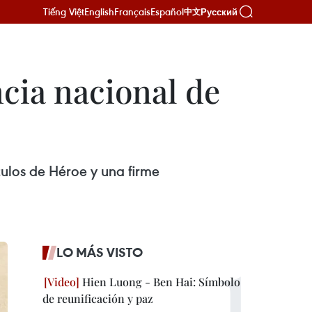
Tiếng Việt
English
Français
Español
Русский
中文
cia nacional de
tulos de Héroe y una firme
LO MÁS VISTO
Hien Luong - Ben Hai: Símbolo
de reunificación y paz