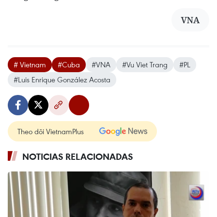
VNA
# Vietnam
#Cuba
#VNA
#Vu Viet Trang
#PL
#Luis Enrique González Acosta
Theo dõi VietnamPlus
NOTICIAS RELACIONADAS