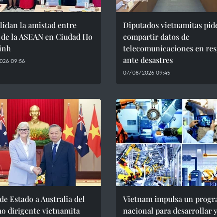
idan la amistad entre
Diputados vietnamitas pid
 de la ASEAN en Ciudad Ho
compartir datos de
inh
telecomunicaciones en res
ante desastres
026 09:56
07/08/2026 09:45
 de Estado a Australia del
Vietnam impulsa un prog
o dirigente vietnamita
nacional para desarrollar 