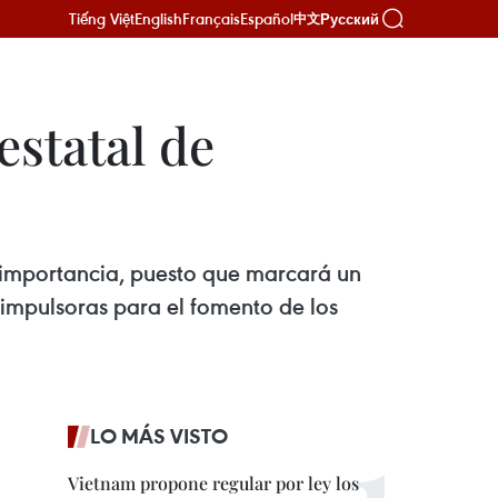
Tiếng Việt
English
Français
Español
Русский
中文
estatal de
a importancia, puesto que marcará un
 impulsoras para el fomento de los
LO MÁS VISTO
Vietnam propone regular por ley los