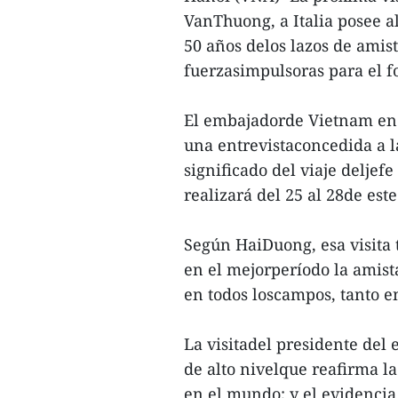
VanThuong, a Italia posee a
50 años delos lazos de amis
fuerzasimpulsoras para el fo
El embajadorde Vietnam en 
una entrevistaconcedida a l
significado del viaje deljef
realizará del 25 al 28de est
Según HaiDuong, esa visita 
en el mejorperíodo la amista
en todos loscampos, tanto e
La visitadel presidente del 
de alto nivelque reafirma la
en el mundo; y el evidencia