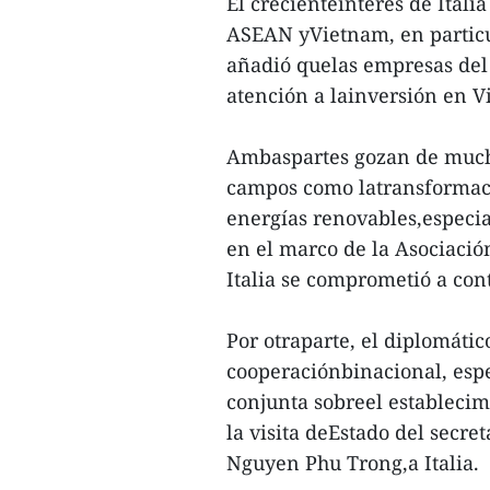
El crecienteinterés de Italia
ASEAN yVietnam, en particul
añadió quelas empresas del
atención a lainversión en V
Ambaspartes gozan de much
campos como latransformaci
energías renovables,espec
en el marco de la Asociación
Italia se comprometió a con
Por otraparte, el diplomático
cooperaciónbinacional, espe
conjunta sobreel establecim
la visita deEstado del secr
Nguyen Phu Trong,a Italia.