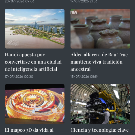
20/07/2026 09:06
17/07/2026 21:36
Hanoi apuesta por
Aldea alfarera de Bau Truc
convertirse en una ciudad
mantiene viva tradición
de inteligencia artificial
ancestral
17/07/2026 00:30
15/07/2026 08:54
El mapeo 3D da vida al
Ciencia y tecnología: clave