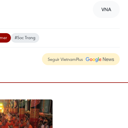
VNA
hmer
#Soc Trang
Seguir VietnamPlus