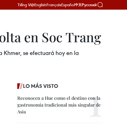
Tiếng Việt
English
Français
Español
Русский
中文
Dolta en Soc Trang
ca Khmer, se efectuará hoy en la
LO MÁS VISTO
Reconocen a Hue como el destino con la
gastronomía tradicional más singular de
Asia