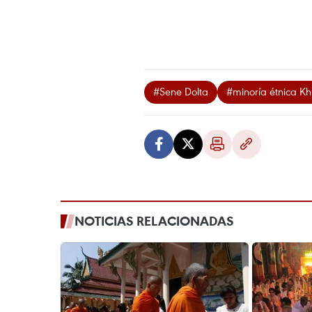
#Sene Dolta
#minoría étnica K
NOTICIAS RELACIONADAS