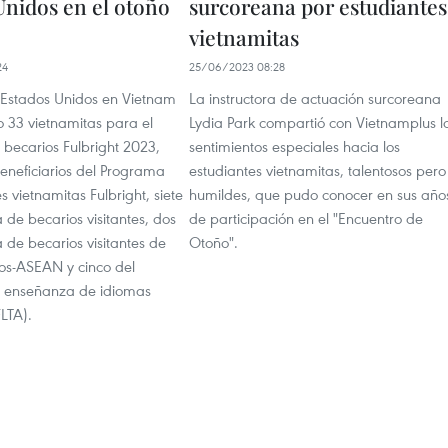
Unidos en el otoño
surcoreana por estudiantes
vietnamitas
24
25/06/2023 08:28
 Estados Unidos en Vietnam
La instructora de actuación surcoreana
 33 vietnamitas para el
Lydia Park compartió con Vietnamplus l
becarios Fulbright 2023,
sentimientos especiales hacia los
beneficiarios del Programa
estudiantes vietnamitas, talentosos pero
s vietnamitas Fulbright, siete
humildes, que pudo conocer en sus año
de becarios visitantes, dos
de participación en el "Encuentro de
 de becarios visitantes de
Otoño".
os-ASEAN y cinco del
 enseñanza de idiomas
FLTA).