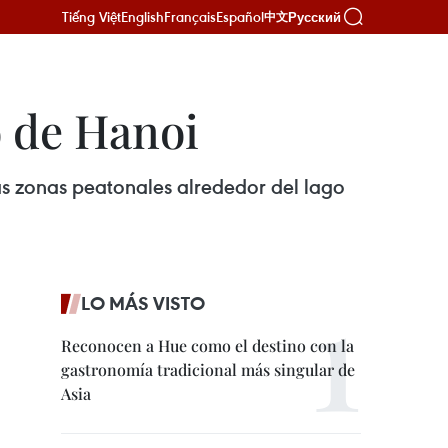
Tiếng Việt
English
Français
Español
Русский
中文
o de Hanoi
las zonas peatonales alrededor del lago
LO MÁS VISTO
Reconocen a Hue como el destino con la
gastronomía tradicional más singular de
Asia