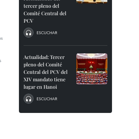
tercer pleno del
Comité Central del
PCV
ESCUCHAR
os
Actualidad: Tercer
s
pleno del Comité
Central del PCV del
XIV mandato tiene
lugar en Hanoi
ESCUCHAR