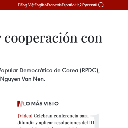
Tiếng Việt
English
Français
Español
Русский
中文
r cooperación con
a Popular Democrática de Corea (RPDC),
a, Nguyen Van Nen.
LO MÁS VISTO
Celebran conferencia para
difundir y aplicar resoluciones del III