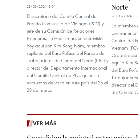
Norte
25/03/2024 15:04
El secretario del Comité Central del
26/03/2024 13:
Partido Comunista de Vietnam (PCV) y
La miembro de
jefe de su Comisión de Relaciones
permanente d
Exteriores, Le Hoai Trung, se entrevistó
Central del 
hoy aquí con Kim Song Nam, miembro
Vietnam (PCV
suplente del Buró Político del Partido de
Organización,
Trabajadores de Corea del Norte (PTC) y
aquí a Kim 
director del Departamento Internacional
del Buró Polít
del Comité Central de PTC, quien se
Trabajadores
encuentra de visita en este país del 25 al
director del
28 de marzo.
del Comité C
VER MÁS
Consolidan la amistad entre países 