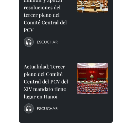
resoluciones del
tercer pleno del
Comité Central del
PCV
ESCUCHAR
Actualidad: Tercer
pleno del Comité
Central del PCV del
XIV mandato tiene
lugar en Hanoi
ESCUCHAR