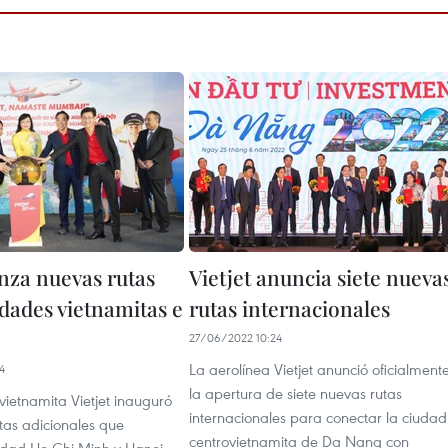
anza nuevas rutas
Vietjet anuncia siete nueva
udades vietnamitas e
rutas internacionales
27/06/2022 10:24
La aerolínea Vietjet anunció oficialment
4
la apertura de siete nuevas rutas
vietnamita Vietjet inauguró
internacionales para conectar la ciudad
tas adicionales que
centrovietnamita de Da Nang con