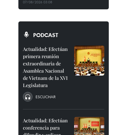
07/08/2026 03:08
PODCAST
Actualidad: Efectúan
primera reunión
extraordinaria de
Asamblea Nacional
de Vietnam de la XVI
Legislatura
ESCUCHAR
Actualidad: Efectúan
conferencia para
difundir y aplicar