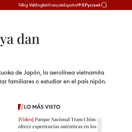
Tiếng Việt
English
Français
Español
Русский
中文
oya dan
kuoka de Japón, la aerolínea vietnamita
tar familiares o estudiar en el país nipón.
LO MÁS VISTO
Parque Nacional Tram Chim
ofrece experiencias auténticas en los